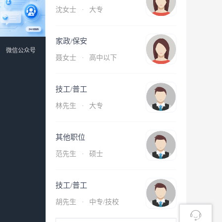
沈女士
·
大专
家政/保安
微信公众号
聂女士
·
高中以下
技工/普工
林先生
·
大专
其他职位
范先生
·
硕士
技工/普工
胡先生
·
中专/技校